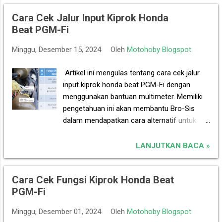
n
g
Cara Cek Jalur Input Kiprok Honda
a
Beat PGM-Fi
n
Minggu, Desember 15, 2024
Oleh
Motohoby Blogspot
Artikel ini mengulas tentang cara cek jalur
input kiprok honda beat PGM-Fi dengan
menggunakan bantuan multimeter. Memiliki
pengetahuan ini akan membantu Bro-Sis
dalam mendapatkan cara alternatif untuk
memastikan kondisi masih bagus tidaknya
kiprok honda beat PGM-Fi. Jika hasil
LANJUTKAN BACA »
pemeriksaan jalur input kiprok dinyatakan
semua OK, tapi tetap tidak terjadi pengisian
Cara Cek Fungsi Kiprok Honda Beat
pada baterai, maka dapat diartikan bahwa
PGM-Fi
kiprok mengalami kerusakan. Panduan
berasal dari service manual Honda Beat
Minggu, Desember 01, 2024
Oleh
Motohoby Blogspot
PGM-Fi 2023. Pengukuran dilakukan pada sisi