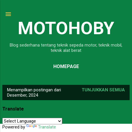
Langsung ke konten utama
MOTOHOBY
Blog sederhana tentang teknik sepeda motor, teknik mobil,
teknik alat berat
HOMEPAGE
Menampilkan postingan dari
TUNJUKKAN SEMUA
P
Desember, 2024
o
s
Translate
t
i
Powered by
Translate