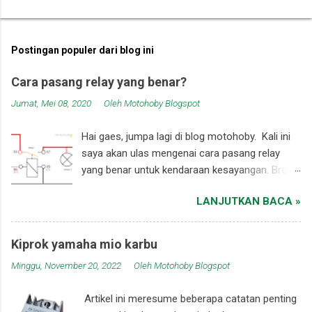
Postingan populer dari blog ini
Cara pasang relay yang benar?
Jumat, Mei 08, 2020
Oleh
Motohoby Blogspot
Hai gaes, jumpa lagi di blog motohoby. Kali ini
saya akan ulas mengenai cara pasang relay
yang benar untuk kendaraan kesayangan. Bro
semua pastinya sudah paham tentang manfaat
LANJUTKAN BACA »
relay dalam rangkaian kelistrikan, tapi ternyata
kurang puas dengan performa sistem
kelistrikan yang ada dikendaraan karena
Kiprok yamaha mio karbu
ternyata di dalam sepeda motor hanya ada dua
Minggu, November 20, 2022
Oleh
Motohoby Blogspot
buah relay, sehingga bro sekalian ingin
menambah performa sistem kelistrikan
Artikel ini meresume beberapa catatan penting
kendaraan dengan cara memasang relay